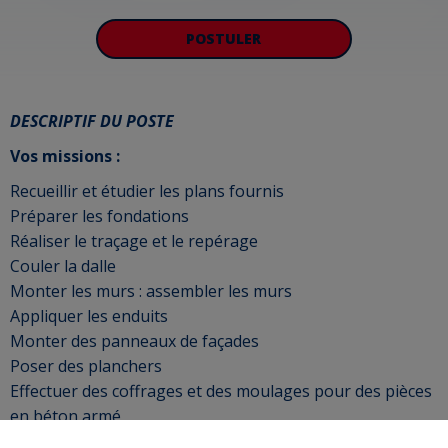
POSTULER
DESCRIPTIF DU POSTE
Vos missions :
Recueillir et étudier les plans fournis
Préparer les fondations
Réaliser le traçage et le repérage
Couler la dalle
Monter les murs : assembler les murs
Appliquer les enduits
Monter des panneaux de façades
Poser des planchers
Effectuer des coffrages et des moulages pour des pièces
en béton armé