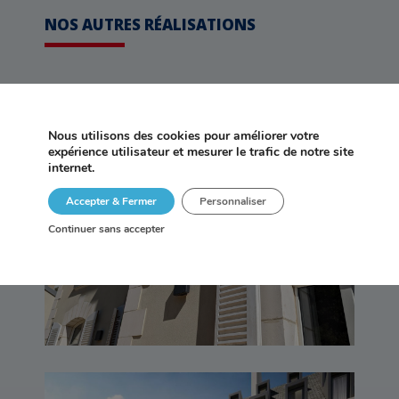
NOS AUTRES RÉALISATIONS
Nous utilisons des cookies pour améliorer votre
expérience utilisateur et mesurer le trafic de notre site
internet.
Maison Particulière –
Accepter & Fermer
Personnaliser
Rennes (35)
Continuer sans accepter