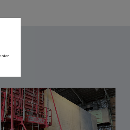
epter
TIMAC – SAINT-MALO