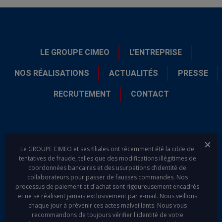
LE GROUPE CIMEO
L’ENTREPRISE
NOS RÉALISATIONS
ACTUALITÉS
PRESSE
RECRUTEMENT
CONTACT
Fer
Le GROUPE CIMEO et ses filiales ont récemment été la cible de
tentatives de fraude, telles que des modifications illégitimes de
coordonnées bancaires et des usurpations d’identité de
collaborateurs pour passer de fausses commandes. Nos
processus de paiement et d'achat sont rigoureusement encadrés
linkedin
youtube
et ne se réalisent jamais exclusivement par e-mail. Nous veillons
chaque jour à prévenir ces actes malveillants. Nous vous
recommandons de toujours vérifier l'identité de votre