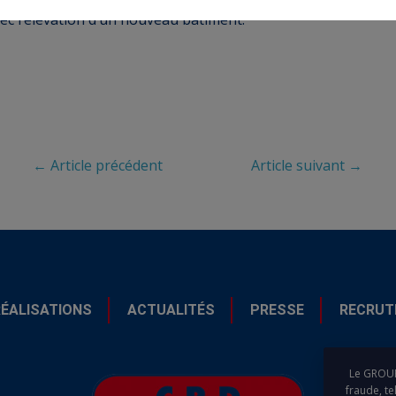
c l’élévation d’un nouveau bâtiment.
← Article précédent
Article suivant →
RÉALISATIONS
ACTUALITÉS
PRESSE
RECRUT
Le GROUPE
fraude, t