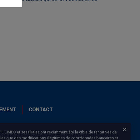
EMENT
CONTACT
Ferme
 CIMEO et ses filiales ont récemment été la cible de tentatives de
elles que des modifications illégitimes de coordonnées bancaires et