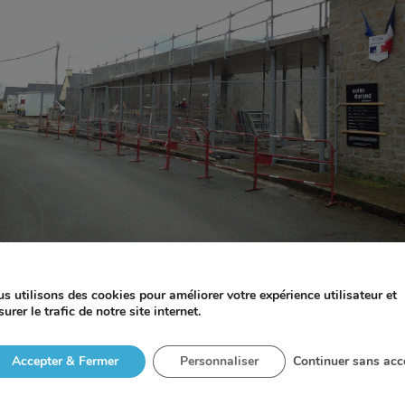
s utilisons des cookies pour améliorer votre expérience utilisateur et
urer le trafic de notre site internet.
ros œuvre de l’extension de l’école Montafilan à Plélan-Le-Pe
une casquette béton ceinturant la façade forme un préau, por
Accepter & Fermer
Personnaliser
Continuer sans acc
aitants (vrd et ravalement) pour achever la première phase de
es basculeront dans leurs nouveaux locaux, libérant ainsi les